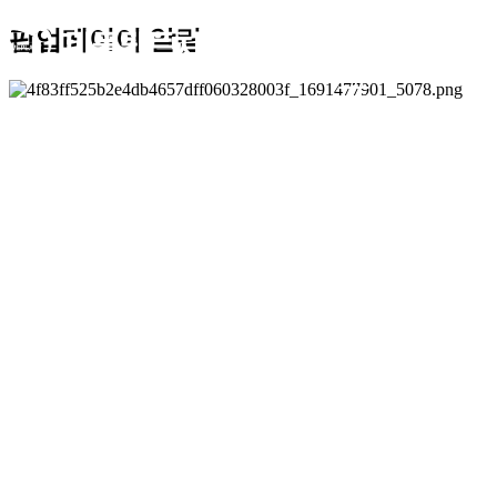
치과소
팝업레이어 알림
개
영주미플란트치
과
의료진 소개
치과 둘러보기
6